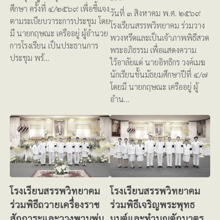
ศึกษา ครั้งที่ ๔/๒๕๖๙ เพื่อชี้แจง
วันที่ ๓ สิงหาคม พ.ศ. ๒๕๖๙
ตามระเบียบวาระการประชุม โดย
โรงเรียนสรรพวิทยาคม ร่วมวาง
มี นายกฤษณะ เครืออยู่ ผู้อำนวย
พวงหรีดและเป็นเจ้าภาพพิธีสวด
การโรงเรียน เป็นประธานการ
พระอภิธรรม เพื่อแสดงความ
ประชุม พร้…
ไว้อาลัยแด่ นายอิทธิกร วงค์เมฆ
นักเรียนชั้นมัธยมศึกษาปีที่ ๔/๗
โดยมี นายกฤษณะ เครืออยู่ ผู้
อำน…
โรงเรียนสรรพวิทยาคม
โรงเรียนสรรพวิทยาคม
ร่วมพิธีถวายเครื่องราช
ร่วมพิธีเจริญพระพุทธ
สักการะและวางพานพุ่ม
มนต์และทำบุญตักบาตร