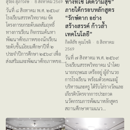
ทางที่ใช่ ได้ความสุข”
สุริยง สุภาวงษ์
8 สิงหาคม 2569
ภายใต้กรอบหลักสูตร
วันที่ ๘ สิงหาคม พ.ศ. ๒๕๖๙
“รักษ์ตาก อย่าง
โรงเรียนสรรพวิทยาคม จัด
โครงการยกระดับผลสัมฤทธิ์
สร้างสรรค์ ก้าวล้ำ
ทางการเรียน กิจกรรมค้นหา
เทคโนโลยี”
พัฒนาศักยภาพของนักเรียน
กิตติธัช คุณโชติ
8 สิงหาคม
ระดับชั้นมัธยมศึกษาปีที่ ๒
2569
ประจำปีการศึกษา ๒๕๖๙ เพื่อ
วันที่ ๗ สิงหาคม พ.ศ. ๒๕๖๙
ส่งเสริมและพัฒนาศักยภาพขอ…
โรงเรียนสรรพวิทยาคม นำโดย
นายกฤษณะ เครืออยู่ ผู้อำนวย
การโรงเรียน พร้อมด้วยคณะผู้
บริหารและครู ได้รับโล่รางวัลและ
เกียรติบัตรจากการประกวด
นวัตกรรมการพัฒนาหลักสูตร
สถานศึกษาตามแนว…