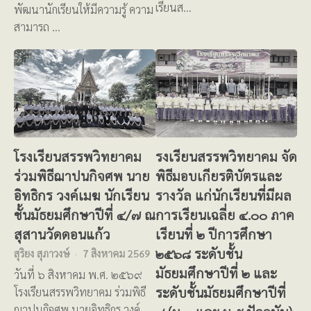
เรียนส…
พัฒนานักเรียนให้มีความรู้ ความ
สามารถ …
โรงเรียนสรรพวิทยาคม
รงเรียนสรรพวิทยาคม จัด
ร่วมพิธีฌาปนกิจศพ นาย
พิธีมอบเกียรติบัตรและ
อิทธิกร วงค์เมฆ นักเรียน
รางวัล แก่นักเรียนที่มีผล
ชั้นมัธยมศึกษาปีที่ ๔/๗ ณ
การเรียนเฉลี่ย ๔.๐๐ ภาค
สุสานวัดดอนแก้ว
เรียนที่ ๒ ปีการศึกษา
๒๕๖๘ ระดับชั้น
สุริยง สุภาวงษ์
7 สิงหาคม 2569
มัธยมศึกษาปีที่ ๒ และ
วันที่ ๖ สิงหาคม พ.ศ. ๒๕๖๙
ระดับชั้นมัธยมศึกษาปีที่
โรงเรียนสรรพวิทยาคม ร่วมพิธี
ฌาปนกิจศพ นายอิทธิกร วงค์