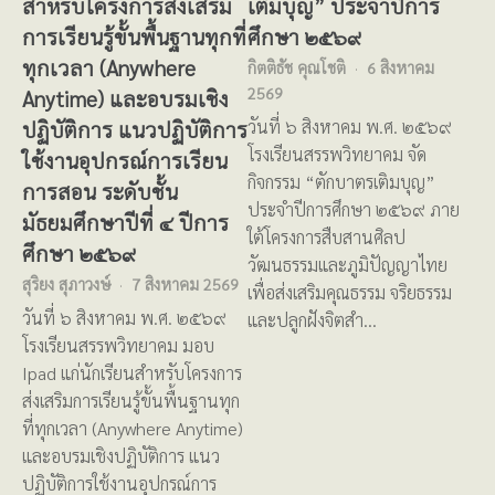
สำหรับโครงการส่งเสริม
เติมบุญ” ประจำปีการ
การเรียนรู้ขั้นพื้นฐานทุกที่
ศึกษา ๒๕๖๙
ทุกเวลา (Anywhere
กิตติธัช คุณโชติ
6 สิงหาคม
2569
Anytime) และอบรมเชิง
ปฏิบัติการ แนวปฏิบัติการ
วันที่ ๖ สิงหาคม พ.ศ. ๒๕๖๙
โรงเรียนสรรพวิทยาคม จัด
ใช้งานอุปกรณ์การเรียน
กิจกรรม “ตักบาตรเติมบุญ”
การสอน ระดับชั้น
ประจำปีการศึกษา ๒๕๖๙ ภาย
มัธยมศึกษาปีที่ ๔ ปีการ
ใต้โครงการสืบสานศิลป
ศึกษา ๒๕๖๙
วัฒนธรรมและภูมิปัญญาไทย
สุริยง สุภาวงษ์
7 สิงหาคม 2569
เพื่อส่งเสริมคุณธรรม จริยธรรม
วันที่ ๖ สิงหาคม พ.ศ. ๒๕๖๙
และปลูกฝังจิตสำ…
โรงเรียนสรรพวิทยาคม มอบ
Ipad แก่นักเรียนสำหรับโครงการ
ส่งเสริมการเรียนรู้ขั้นพื้นฐานทุก
ที่ทุกเวลา (Anywhere Anytime)
และอบรมเชิงปฏิบัติการ แนว
ปฏิบัติการใช้งานอุปกรณ์การ