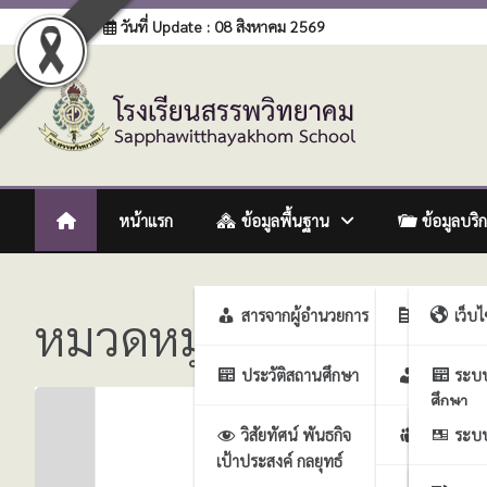
Skip
Login
วันที่ Update : 08 สิงหาคม 2569
to
content
โรงเรียนสรรพวิทยาคม
:: โรงเรียนสรรพวิทยาคม อำเภอแม่สอด จังหวัดตาก :: Sapph
หน้าแรก
ข้อมูลพื้นฐาน
ข้อมูลบริ
หมวดหมู่:
สื่อ วีดีทัศน
สารจากผู้อำนวยการ
ฝ่ายบริหา
เว็บ
ประวัติสถานศึกษา
ฝ่ายบริห
ระบ
ศึกษา
วิสัยทัศน์ พันธกิจ
ฝ่ายบริหา
ระบบ
เป้าประสงค์ กลยุทธ์
งาน
ศึกษา