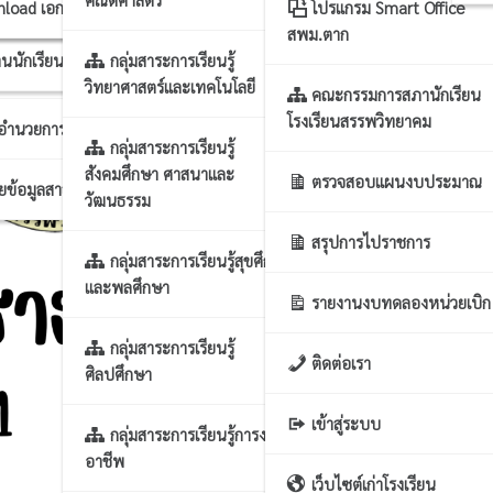
าร นโยบาย แผนฯ
บขยะแลกแต้ม
nload เอกสารแผนงาน
โปรแกรม Smart Office
สพม.ตาก
นนักเรียน
กลุ่มสาระการเรียนรู้
รงานทั่วไป
วิทยาศาสตร์และเทคโนโลยี
คณะกรรมการสภานักเรียน
โรงเรียนสรรพวิทยาคม
กอำนวยการ
กลุ่มสาระการเรียนรู้
สังคมศึกษา ศาสนาและ
ตรวจสอบแผนงบประมาณ
ผยข้อมูลสาธารณะ
วัฒนธรรม
สรุปการไปราชการ
กลุ่มสาระการเรียนรู้สุขศึกษา
และพลศึกษา
รายงานงบทดลองหน่วยเบิก
กลุ่มสาระการเรียนรู้
ติดต่อเรา
ศิลปศึกษา
เข้าสู่ระบบ
กลุ่มสาระการเรียนรู้การงาน
อาชีพ
เว็บไซต์เก่าโรงเรียน