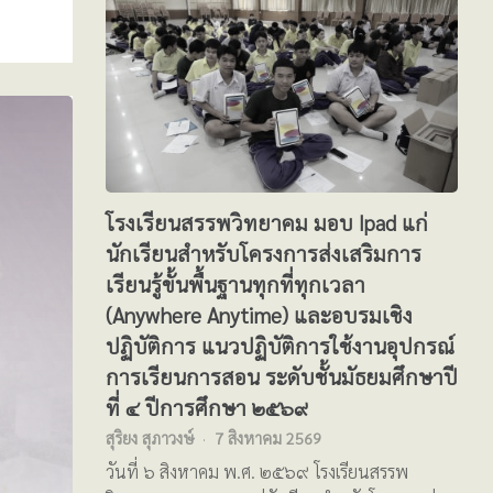
โรงเรียนสรรพวิทยาคม มอบ Ipad แก่
นักเรียนสำหรับโครงการส่งเสริมการ
เรียนรู้ขั้นพื้นฐานทุกที่ทุกเวลา
(Anywhere Anytime) และอบรมเชิง
ปฏิบัติการ แนวปฏิบัติการใช้งานอุปกรณ์
การเรียนการสอน ระดับชั้นมัธยมศึกษาปี
ที่ ๔ ปีการศึกษา ๒๕๖๙
สุริยง สุภาวงษ์
7 สิงหาคม 2569
วันที่ ๖ สิงหาคม พ.ศ. ๒๕๖๙ โรงเรียนสรรพ