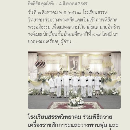
กิตติธัช คุณโชติ
4 สิงหาคม 2569
วันที่ ๓ สิงหาคม พ.ศ. ๒๕๖๙ โรงเรียนสรรพ
วิทยาคม ร่วมวางพวงหรีดและเป็นเจ้าภาพพิธีสวด
พระอภิธรรม เพื่อแสดงความไว้อาลัยแด่ นายอิทธิกร
วงค์เมฆ นักเรียนชั้นมัธยมศึกษาปีที่ ๔/๗ โดยมี นา
ยกฤษณะ เครืออยู่ ผู้อำน…
โรงเรียนสรรพวิทยาคม ร่วมพิธีถวาย
เครื่องราชสักการะและวางพานพุ่ม และ