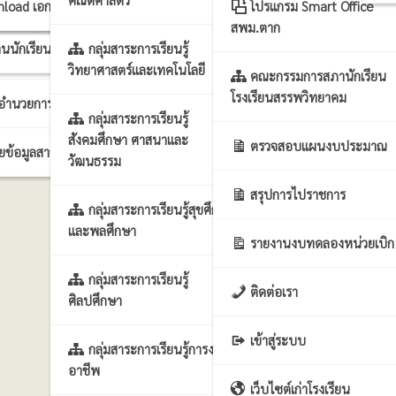
าร นโยบาย แผนฯ
บขยะแลกแต้ม
nload เอกสารแผนงาน
โปรแกรม Smart Office
สพม.ตาก
นนักเรียน
กลุ่มสาระการเรียนรู้
รงานทั่วไป
วิทยาศาสตร์และเทคโนโลยี
คณะกรรมการสภานักเรียน
โรงเรียนสรรพวิทยาคม
กอำนวยการ
กลุ่มสาระการเรียนรู้
สังคมศึกษา ศาสนาและ
ตรวจสอบแผนงบประมาณ
ผยข้อมูลสาธารณะ
วัฒนธรรม
สรุปการไปราชการ
กลุ่มสาระการเรียนรู้สุขศึกษา
และพลศึกษา
รายงานงบทดลองหน่วยเบิก
กลุ่มสาระการเรียนรู้
ติดต่อเรา
ศิลปศึกษา
เข้าสู่ระบบ
กลุ่มสาระการเรียนรู้การงาน
อาชีพ
เว็บไซต์เก่าโรงเรียน