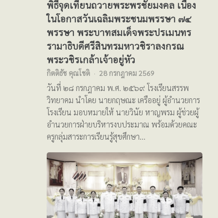
พิธีจุดเทียนถวายพระพรชัยมงคล เนื่อง
ในโอกาสวันเฉลิมพระชนมพรรษา ๗๔
พรรษา พระบาทสมเด็จพระปรเมนทร
รามาธิบดีศรีสินทรมหาวชิราลงกรณ
พระวชิรเกล้าเจ้าอยู่หัว
กิตติธัช คุณโชติ
28 กรกฎาคม 2569
วันที่ ๒๘ กรกฎาคม พ.ศ. ๒๕๖๙ โรงเรียนสรรพ
วิทยาคม นำโดย นายกฤษณะ เครืออยู่ ผู้อำนวยการ
โรงเรียน มอบหมายให้ นายวินัย หาญพรม ผู้ช่วยผู้
อำนวยการฝ่ายบริหารงบประมาณ พร้อมด้วยคณะ
ครูกลุ่มสาระการเรียนรู้สุขศึกษา…