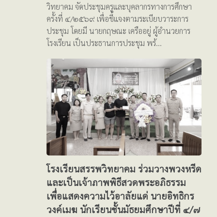
วิทยาคม จัดประชุมครูและบุคลากรทางการศึกษา
ครั้งที่ ๔/๒๕๖๙ เพื่อชี้แจงตามระเบียบวาระการ
ประชุม โดยมี นายกฤษณะ เครืออยู่ ผู้อำนวยการ
โรงเรียน เป็นประธานการประชุม พร้…
โรงเรียนสรรพวิทยาคม ร่วมวางพวงหรีด
และเป็นเจ้าภาพพิธีสวดพระอภิธรรม
เพื่อแสดงความไว้อาลัยแด่ นายอิทธิกร
วงค์เมฆ นักเรียนชั้นมัธยมศึกษาปีที่ ๔/๗