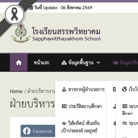
Skip
Login
วันที่ Update : 06 สิงหาคม 2569
to
content
โรงเรียนสรรพวิทยาคม
:: โรงเรียนสรรพวิทยาคม อำเภอแม่สอด จังหวัดตาก :: Sapph
หน้าแรก
ข้อมูลพื้นฐาน
ข้อมูลบริ
สารจากผู้อำนวยการ
ฝ่ายบริหา
เว็บ
Home
ฝ่ายบริหารงานบุคคล
ฝ่ายบริหารงานบุคคล
ประวัติสถานศึกษา
ฝ่ายบริห
ระบ
ศึกษา
วิสัยทัศน์ พันธกิจ
ฝ่ายบริหา
ระบบ
เป้าประสงค์ กลยุทธ์
งาน
Facebook
X
Line
ศึกษา