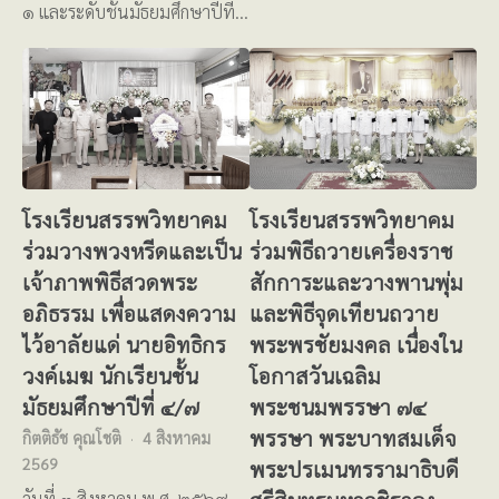
๑ และระดับชั้นมัธยมศึกษาปีที่…
โรงเรียนสรรพวิทยาคม
โรงเรียนสรรพวิทยาคม
ร่วมวางพวงหรีดและเป็น
ร่วมพิธีถวายเครื่องราช
เจ้าภาพพิธีสวดพระ
สักการะและวางพานพุ่ม
อภิธรรม เพื่อแสดงความ
และพิธีจุดเทียนถวาย
ไว้อาลัยแด่ นายอิทธิกร
พระพรชัยมงคล เนื่องใน
วงค์เมฆ นักเรียนชั้น
โอกาสวันเฉลิม
มัธยมศึกษาปีที่ ๔/๗
พระชนมพรรษา ๗๔
พรรษา พระบาทสมเด็จ
กิตติธัช คุณโชติ
4 สิงหาคม
2569
พระปรเมนทรรามาธิบดี
วันที่ ๓ สิงหาคม พ.ศ. ๒๕๖๙