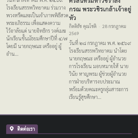
ศรีสินทรมหาวชิราลง
โรงเรียนสรรพวิทยาคม ร่วมวาง
กรณ พระวชิรเกล้าเจ้าอยู่
พวงหรีดและเป็นเจ้าภาพพิธีสวด
หัว
พระอภิธรรม เพื่อแสดงความ
กิตติธัช คุณโชติ
28 กรกฎาคม
ไว้อาลัยแด่ นายอิทธิกร วงค์เมฆ
2569
นักเรียนชั้นมัธยมศึกษาปีที่ ๔/๗
วันที่ ๒๘ กรกฎาคม พ.ศ. ๒๕๖๙
โดยมี นายกฤษณะ เครืออยู่ ผู้
โรงเรียนสรรพวิทยาคม นำโดย
อำน…
นายกฤษณะ เครืออยู่ ผู้อำนวย
การโรงเรียน มอบหมายให้ นาย
วินัย หาญพรม ผู้ช่วยผู้อำนวย
การฝ่ายบริหารงบประมาณ
พร้อมด้วยคณะครูกลุ่มสาระการ
เรียนรู้สุขศึกษา…
ติดต่อเรา