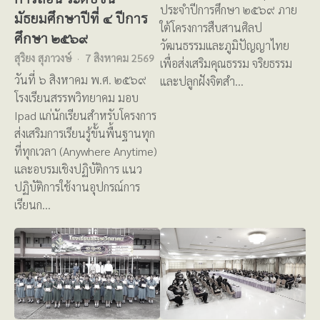
ประจำปีการศึกษา ๒๕๖๙ ภาย
มัธยมศึกษาปีที่ ๔ ปีการ
ใต้โครงการสืบสานศิลป
ศึกษา ๒๕๖๙
วัฒนธรรมและภูมิปัญญาไทย
สุริยง สุภาวงษ์
7 สิงหาคม 2569
เพื่อส่งเสริมคุณธรรม จริยธรรม
วันที่ ๖ สิงหาคม พ.ศ. ๒๕๖๙
และปลูกฝังจิตสำ…
โรงเรียนสรรพวิทยาคม มอบ
Ipad แก่นักเรียนสำหรับโครงการ
ส่งเสริมการเรียนรู้ขั้นพื้นฐานทุก
ที่ทุกเวลา (Anywhere Anytime)
และอบรมเชิงปฏิบัติการ แนว
ปฏิบัติการใช้งานอุปกรณ์การ
เรียนก…