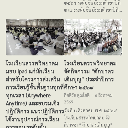
๒๕๖๘ ระดับชั้นมัธยมศึกษาปีที่
๒ และระดับชั้นมัธยมศึกษาปีที่…
โรงเรียนสรรพวิทยาคม
โรงเรียนสรรพวิทยาคม
มอบ Ipad แก่นักเรียน
จัดกิจกรรม “ตักบาตร
สำหรับโครงการส่งเสริม
เติมบุญ” ประจำปีการ
การเรียนรู้ขั้นพื้นฐานทุกที่
ศึกษา ๒๕๖๙
ทุกเวลา (Anywhere
กิตติธัช คุณโชติ
6 สิงหาคม
2569
Anytime) และอบรมเชิง
ปฏิบัติการ แนวปฏิบัติการ
วันที่ ๖ สิงหาคม พ.ศ. ๒๕๖๙
โรงเรียนสรรพวิทยาคม จัด
ใช้งานอุปกรณ์การเรียน
กิจกรรม “ตักบาตรเติมบุญ”
การสอน ระดับชั้น