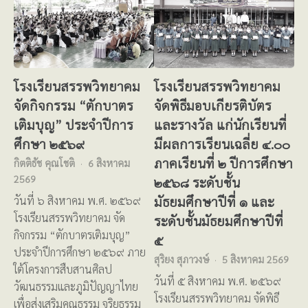
โรงเรียนสรรพวิทยาคม
โรงเรียนสรรพวิทยาคม
จัดกิจกรรม “ตักบาตร
จัดพิธีมอบเกียรติบัตร
เติมบุญ” ประจำปีการ
และรางวัล แก่นักเรียนที่
ศึกษา ๒๕๖๙
มีผลการเรียนเฉลี่ย ๔.๐๐
ภาคเรียนที่ ๒ ปีการศึกษา
กิตติธัช คุณโชติ
6 สิงหาคม
2569
๒๕๖๘ ระดับชั้น
มัธยมศึกษาปีที่ ๑ และ
วันที่ ๖ สิงหาคม พ.ศ. ๒๕๖๙
โรงเรียนสรรพวิทยาคม จัด
ระดับชั้นมัธยมศึกษาปีที่
กิจกรรม “ตักบาตรเติมบุญ”
๕
ประจำปีการศึกษา ๒๕๖๙ ภาย
สุริยง สุภาวงษ์
5 สิงหาคม 2569
ใต้โครงการสืบสานศิลป
วันที่ ๕ สิงหาคม พ.ศ. ๒๕๖๙
วัฒนธรรมและภูมิปัญญาไทย
โรงเรียนสรรพวิทยาคม จัดพิธี
เพื่อส่งเสริมคุณธรรม จริยธรรม