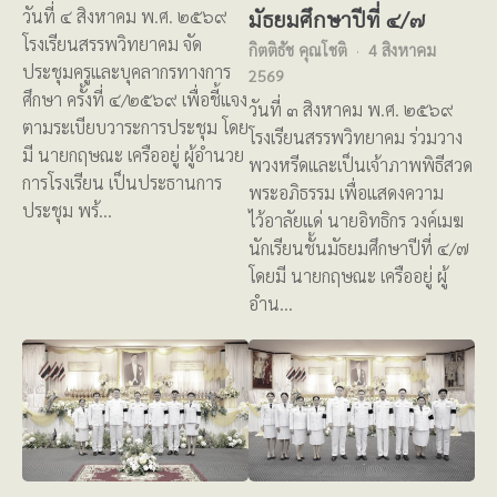
มัธยมศึกษาปีที่ ๔/๗
วันที่ ๔ สิงหาคม พ.ศ. ๒๕๖๙
โรงเรียนสรรพวิทยาคม จัด
กิตติธัช คุณโชติ
4 สิงหาคม
ประชุมครูและบุคลากรทางการ
2569
ศึกษา ครั้งที่ ๔/๒๕๖๙ เพื่อชี้แจง
วันที่ ๓ สิงหาคม พ.ศ. ๒๕๖๙
ตามระเบียบวาระการประชุม โดย
โรงเรียนสรรพวิทยาคม ร่วมวาง
มี นายกฤษณะ เครืออยู่ ผู้อำนวย
พวงหรีดและเป็นเจ้าภาพพิธีสวด
การโรงเรียน เป็นประธานการ
พระอภิธรรม เพื่อแสดงความ
ประชุม พร้…
ไว้อาลัยแด่ นายอิทธิกร วงค์เมฆ
นักเรียนชั้นมัธยมศึกษาปีที่ ๔/๗
โดยมี นายกฤษณะ เครืออยู่ ผู้
อำน…