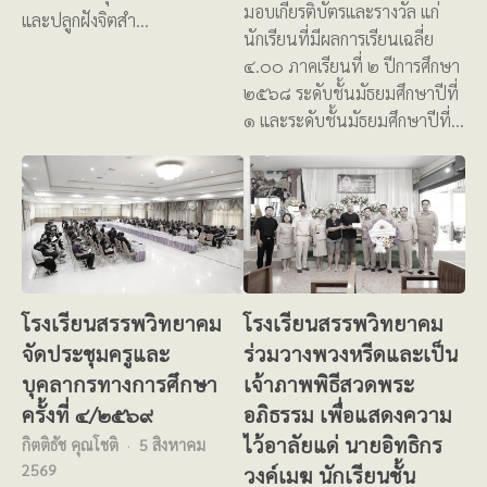
มอบเกียรติบัตรและรางวัล แก่
และปลูกฝังจิตสำ…
นักเรียนที่มีผลการเรียนเฉลี่ย
๔.๐๐ ภาคเรียนที่ ๒ ปีการศึกษา
๒๕๖๘ ระดับชั้นมัธยมศึกษาปีที่
๑ และระดับชั้นมัธยมศึกษาปีที่…
โรงเรียนสรรพวิทยาคม
โรงเรียนสรรพวิทยาคม
จัดประชุมครูและ
ร่วมวางพวงหรีดและเป็น
บุคลากรทางการศึกษา
เจ้าภาพพิธีสวดพระ
ครั้งที่ ๔/๒๕๖๙
อภิธรรม เพื่อแสดงความ
ไว้อาลัยแด่ นายอิทธิกร
กิตติธัช คุณโชติ
5 สิงหาคม
2569
วงค์เมฆ นักเรียนชั้น