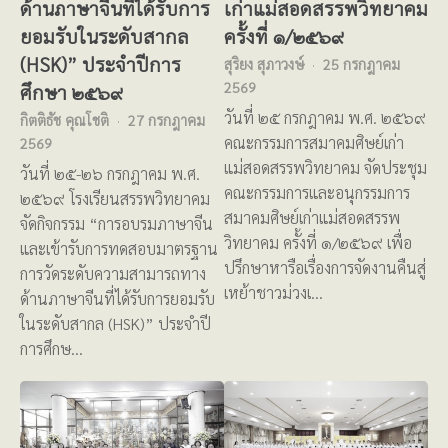
ด้านภาษาจีนที่ได้รับการ
เก่าแม่สอดสรรพวิทยาคม
ยอมรับในระดับสากล
ครั้งที่ ๑/๒๕๖๙
(HSK)” ประจำปีการ
สุริยง สุภาวงษ์
25 กรกฎาคม
2569
ศึกษา ๒๕๖๙
วันที่ ๒๕ กรกฎาคม พ.ศ. ๒๕๖๙
กิตติธัช คุณโชติ
27 กรกฎาคม
คณะกรรมการสมาคมศิษย์เก่า
2569
แม่สอดสรรพวิทยาคม จัดประชุม
วันที่ ๒๕-๒๖ กรกฎาคม พ.ศ.
คณะกรรมการและอนุกรรมการ
๒๕๖๙ โรงเรียนสรรพวิทยาคม
สมาคมศิษย์เก่าแม่สอดสรรพ
จัดกิจกรรม “การอบรมภาษาจีน
วิทยาคม ครั้งที่ ๑/๒๕๖๙ เพื่อ
และเข้ารับการทดสอบมาตรฐาน
ปรึกษาหารือเรื่องการจัดงานคืนสู่
การวัดระดับความสามารถทาง
เหย้าชาวม่วงเ…
ด้านภาษาจีนที่ได้รับการยอมรับ
ในระดับสากล (HSK)” ประจำปี
การศึกษ…