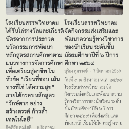
โรงเรียนสรรพวิทยาคม
โรงเรียนสรรพวิทยาคม
ได้รับโล่รางวัลและเกียรติ
จัดกิจกรรมส่งเสริมและ
บัตรจากการประกวด
พัฒนาความรู้ทางวิชาการ
นวัตกรรมการพัฒนา
ของนักเรียน ระดับชั้น
หลักสูตรสถานศึกษาตาม
มัธยมศึกษาปีที่ ๖ ปีการ
แนวทางการจัดการศึกษา
ศึกษา ๒๕๖๙
เพื่อเตรียมสู่อาชีพ ใน
สุริยง สุภาวงษ์
7 สิงหาคม 2569
หัวข้อ “เรียนที่ชอบ เส้น
วันที่ ๓-๗ สิงหาคม พ.ศ. ๒๕๖๙
ทางที่ใช่ ได้ความสุข”
โรงเรียนสรรพวิทยาคม จัด
กิจกรรมส่งเสริมและพัฒนาความ
ภายใต้กรอบหลักสูตร
รู้ทางวิชาการของนักเรียน ระดับ
“รักษ์ตาก อย่าง
ชั้นมัธยมศึกษาปีที่ ๖ ปีการ
สร้างสรรค์ ก้าวล้ำ
ศึกษา ๒๕๖๙ เพื่อส่งเสริมและ
เทคโนโลยี”
พัฒนานักเรียนให้มีความรู้ ความ
กิตติธัช คุณโชติ
8 สิงหาคม