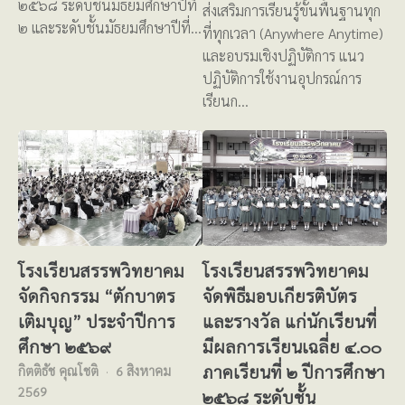
๒๕๖๘ ระดับชั้นมัธยมศึกษาปีที่
ส่งเสริมการเรียนรู้ขั้นพื้นฐานทุก
๒ และระดับชั้นมัธยมศึกษาปีที่…
ที่ทุกเวลา (Anywhere Anytime)
และอบรมเชิงปฏิบัติการ แนว
ปฏิบัติการใช้งานอุปกรณ์การ
เรียนก…
โรงเรียนสรรพวิทยาคม
โรงเรียนสรรพวิทยาคม
จัดกิจกรรม “ตักบาตร
จัดพิธีมอบเกียรติบัตร
เติมบุญ” ประจำปีการ
และรางวัล แก่นักเรียนที่
ศึกษา ๒๕๖๙
มีผลการเรียนเฉลี่ย ๔.๐๐
ภาคเรียนที่ ๒ ปีการศึกษา
กิตติธัช คุณโชติ
6 สิงหาคม
2569
๒๕๖๘ ระดับชั้น