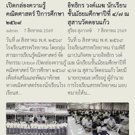
เปิดกล่องความรู้
อิทธิกร วงค์เมฆ นักเรียน
คณิตศาสตร์ ปีการศึกษา
ชั้นมัธยมศึกษาปีที่ ๔/๗ ณ
๒๕๖๙
สุสานวัดดอนแก้ว
admin
7 สิงหาคม 2569
สุริยง สุภาวงษ์
7 สิงหาคม 2569
วันที่ ๗ สิงหาคม พ.ศ. ๒๕๖๙
วันที่ ๖ สิงหาคม พ.ศ. ๒๕๖๙
โรงเรียนสรรพวิทยาคม โดยกลุ่ม
โรงเรียนสรรพวิทยาคม ร่วมพิธี
สาระการเรียนรู้คณิตศาสตร์ จัด
ฌาปนกิจศพ นายอิทธิกร วงค์
กิจกรรม Unbox เปิดกล่องความรู้
เมฆ นักเรียนชั้นมัธยมศึกษาปีที่
คณิตศาสตร์ ปีการศึกษา ๒๕๖๙
๔/๗ ณ สุสานวัดดอนแก้ว โดยมี
เพื่อส่งเสริมและพัฒนาทักษะ
นายกฤษณะ เครืออยู่ ผู้อำนวย
ทางคณิตศาสตร์ของนักเรียนโรง
การโรงเรียนสรรพวิทยาคม มอบ
เรียนส…
หมายให้น…