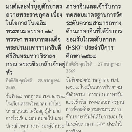
มนต์และทำบุญตักบาตร
ภาษาจีนและเข้ารับการ
ถวายพระราชกุศล เนื่อง
ทดสอบมาตรฐานการวัด
ในโอกาสวันเฉลิม
ระดับความสามารถทาง
พระชนมพรรษา ๗๔
ด้านภาษาจีนที่ได้รับการ
พรรษา พระบาทสมเด็จ
ยอมรับในระดับสากล
พระปรเมนทรรามาธิบดี
(HSK)” ประจำปีการ
ศรีสินทรมหาวชิราลง
ศึกษา ๒๕๖๙
กรณ พระวชิรเกล้าเจ้าอยู่
กิตติธัช คุณโชติ
27 กรกฎาคม
2569
หัว
วันที่ ๒๕-๒๖ กรกฎาคม พ.ศ.
กิตติธัช คุณโชติ
28 กรกฎาคม
๒๕๖๙ โรงเรียนสรรพวิทยาคม
2569
จัดกิจกรรม “การอบรมภาษาจีน
วันที่ ๒๘ กรกฎาคม พ.ศ. ๒๕๖๙
และเข้ารับการทดสอบมาตรฐาน
โรงเรียนสรรพวิทยาคม นำโดย
การวัดระดับความสามารถทาง
นายกฤษณะ เครืออยู่ ผู้อำนวย
ด้านภาษาจีนที่ได้รับการยอมรับ
การโรงเรียน มอบหมายให้ นาย
ในระดับสากล (HSK)” ประจำปี
ปกรณ์ เกตนานนท์ รองผู้อำนวย
การศึกษ…