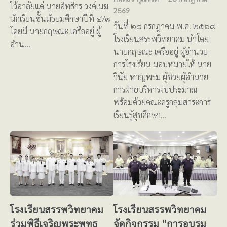
ไว้อาลัยแด่ นายอิทธิกร วงค์เมฆ
2569
นักเรียนชั้นมัธยมศึกษาปีที่ ๔/๗
วันที่ ๒๘ กรกฎาคม พ.ศ. ๒๕๖๙
โดยมี นายกฤษณะ เครืออยู่ ผู้
โรงเรียนสรรพวิทยาคม นำโดย
อำน…
นายกฤษณะ เครืออยู่ ผู้อำนวย
การโรงเรียน มอบหมายให้ นาย
วินัย หาญพรม ผู้ช่วยผู้อำนวย
การฝ่ายบริหารงบประมาณ
พร้อมด้วยคณะครูกลุ่มสาระการ
เรียนรู้สุขศึกษา…
โรงเรียนสรรพวิทยาคม
โรงเรียนสรรพวิทยาคม
ร่วมพิธีเจริญพระพุทธ
จัดกิจกรรม “การอบรม