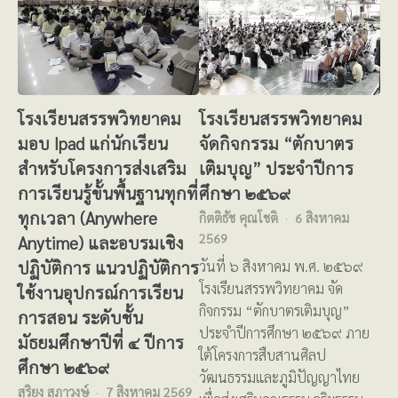
โรงเรียนสรรพวิทยาคม
โรงเรียนสรรพวิทยาคม
มอบ Ipad แก่นักเรียน
จัดกิจกรรม “ตักบาตร
สำหรับโครงการส่งเสริม
เติมบุญ” ประจำปีการ
การเรียนรู้ขั้นพื้นฐานทุกที่
ศึกษา ๒๕๖๙
ทุกเวลา (Anywhere
กิตติธัช คุณโชติ
6 สิงหาคม
2569
Anytime) และอบรมเชิง
ปฏิบัติการ แนวปฏิบัติการ
วันที่ ๖ สิงหาคม พ.ศ. ๒๕๖๙
โรงเรียนสรรพวิทยาคม จัด
ใช้งานอุปกรณ์การเรียน
กิจกรรม “ตักบาตรเติมบุญ”
การสอน ระดับชั้น
ประจำปีการศึกษา ๒๕๖๙ ภาย
มัธยมศึกษาปีที่ ๔ ปีการ
ใต้โครงการสืบสานศิลป
ศึกษา ๒๕๖๙
วัฒนธรรมและภูมิปัญญาไทย
สุริยง สุภาวงษ์
7 สิงหาคม 2569