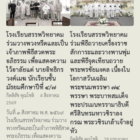
โรงเรียนสรรพวิทยาคม
โรงเรียนสรรพวิทยาคม
ร่วมวางพวงหรีดและเป็น
ร่วมพิธีถวายเครื่องราช
เจ้าภาพพิธีสวดพระ
สักการะและวางพานพุ่ม
อภิธรรม เพื่อแสดงความ
และพิธีจุดเทียนถวาย
ไว้อาลัยแด่ นายอิทธิกร
พระพรชัยมงคล เนื่องใน
วงค์เมฆ นักเรียนชั้น
โอกาสวันเฉลิม
มัธยมศึกษาปีที่ ๔/๗
พระชนมพรรษา ๗๔
พรรษา พระบาทสมเด็จ
กิตติธัช คุณโชติ
4 สิงหาคม
2569
พระปรเมนทรรามาธิบดี
ศรีสินทรมหาวชิราลง
วันที่ ๓ สิงหาคม พ.ศ. ๒๕๖๙
โรงเรียนสรรพวิทยาคม ร่วมวาง
กรณ พระวชิรเกล้าเจ้าอยู่
พวงหรีดและเป็นเจ้าภาพพิธีสวด
หัว
พระอภิธรรม เพื่อแสดงความ
กิตติธัช คุณโชติ
28 กรกฎาคม