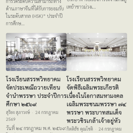
การวัดระดับความสามารถทาง
เหย้าชาวม่วงเ…
ด้านภาษาจีนที่ได้รับการยอมรับ
ในระดับสากล (HSK)” ประจำปี
การศึกษ…
โรงเรียนสรรพวิทยาคม
โรงเรียนสรรพวิทยาคม
จัดประเพณีถวายเทียน
จัดพิธีเฉลิมพระเกียรติ
จำนำพรรษา ประจำปีการ
เนื่องในโอกาสมหามงคล
ศึกษา ๒๕๖๙
เฉลิมพระชนมพรรษา ๗๔
พรรษา พระบาทสมเด็จ
สุริยง สุภาวงษ์
24 กรกฎาคม
2569
พระวชิรเกล้าเจ้าอยู่หัว
วันที่ ๒๔ กรกฎาคม พ.ศ. ๒๕๖๙
กิตติธัช คุณโชติ
24 กรกฎาคม