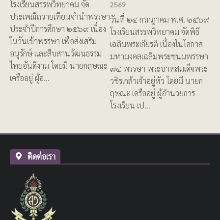
โรงเรียนสรรพวิทยาคม จัด
2569
ประเพณีถวายเทียนจำนำพรรษา
วันที่ ๒๔ กรกฎาคม พ.ศ. ๒๕๖๙
ประจำปีการศึกษา ๒๕๖๙ เนื่อง
โรงเรียนสรรพวิทยาคม จัดพิธี
ในวันเข้าพรรษา เพื่อส่งเสริม
เฉลิมพระเกียรติ เนื่องในโอกาส
อนุรักษ์ และสืบสานวัฒนธรรม
มหามงคลเฉลิมพระชนมพรรษา
ไทยอันดีงาม โดยมี นายกฤษณะ
๗๔ พรรษา พระบาทสมเด็จพระ
เครืออยู่ ผู้อ…
วชิรเกล้าเจ้าอยู่หัว โดยมี นายก
ฤษณะ เครืออยู่ ผู้อำนวยการ
โรงเรียน เป…
ติดต่อเรา