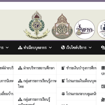
awitthayakhom School
การ
ทำเนียบบุคลากร
เว็บไซต์บริการ
รวิชาการ
ไซต์ฝ่ายบริหารวิชาการ
ฝ่ายบริหารสถานศึกษา
ชำระเงินบำรุงการศึกษา
ปก
ื้อเครื่องนับธนบัตร ตามโครงการ
ารงานบุคคล
บการนิเทศภายในสถาน
กลุ่มสาระการเรียนรู้ภาษา
โปรแกรมเงินเดือนบุคลากร
ไทย
 โดยวิธีเฉพาะเจาะจง
รกิจการนักเรียน
เยี่ยมบ้านนักเรียน
โปรแกรมระบบดูแลนักเรียน
ประกันคุณภาพสถาน
กลุ่มสาระการเรียนรู้
คณิตศาสตร์