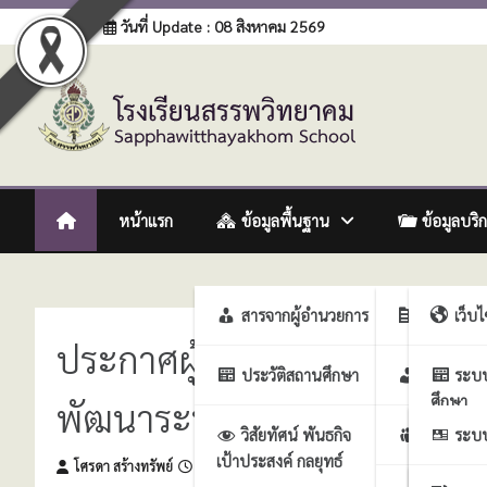
Skip
Login
วันที่ Update : 08 สิงหาคม 2569
to
content
โรงเรียนสรรพวิทยาคม
:: โรงเรียนสรรพวิทยาคม อำเภอแม่สอด จังหวัดตาก :: Sapph
หน้าแรก
ข้อมูลพื้นฐาน
ข้อมูลบริ
สารจากผู้อำนวยการ
ฝ่ายบริหา
เว็บ
ประกาศผู้ชนะการเสนอราคา ซ
ประวัติสถานศึกษา
ฝ่ายบริห
ระบ
ศึกษา
พัฒนาระบบบริหารจัดการที่ดี
วิสัยทัศน์ พันธกิจ
ฝ่ายบริหา
ระบบ
เป้าประสงค์ กลยุทธ์
งาน
โศรดา สร้างทรัพย์
22 พฤษภาคม 2569
ศึกษา