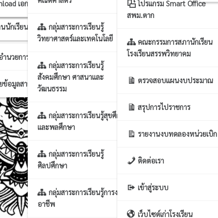
าร นโยบาย แผนฯ
บขยะแลกแต้ม
nload เอกสารแผนงาน
โปรแกรม Smart Office
สพม.ตาก
นนักเรียน
กลุ่มสาระการเรียนรู้
รงานทั่วไป
วิทยาศาสตร์และเทคโนโลยี
คณะกรรมการสภานักเรียน
โรงเรียนสรรพวิทยาคม
กอำนวยการ
กลุ่มสาระการเรียนรู้
สังคมศึกษา ศาสนาและ
ตรวจสอบแผนงบประมาณ
ผยข้อมูลสาธารณะ
วัฒนธรรม
สรุปการไปราชการ
กลุ่มสาระการเรียนรู้สุขศึกษา
และพลศึกษา
รายงานงบทดลองหน่วยเบิก
กลุ่มสาระการเรียนรู้
ติดต่อเรา
ศิลปศึกษา
เข้าสู่ระบบ
กลุ่มสาระการเรียนรู้การงาน
อาชีพ
เว็บไซต์เก่าโรงเรียน