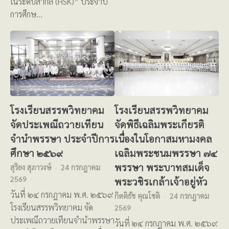
ในระดับสากล (HSK)” ประจำปี
การศึกษ…
โรงเรียนสรรพวิทยาคม
โรงเรียนสรรพวิทยาคม
จัดประเพณีถวายเทียน
จัดพิธีเฉลิมพระเกียรติ
จำนำพรรษา ประจำปีการ
เนื่องในโอกาสมหามงคล
ศึกษา ๒๕๖๙
เฉลิมพระชนมพรรษา ๗๔
พรรษา พระบาทสมเด็จ
สุริยง สุภาวงษ์
24 กรกฎาคม
2569
พระวชิรเกล้าเจ้าอยู่หัว
วันที่ ๒๔ กรกฎาคม พ.ศ. ๒๕๖๙
กิตติธัช คุณโชติ
24 กรกฎาคม
โรงเรียนสรรพวิทยาคม จัด
2569
ประเพณีถวายเทียนจำนำพรรษา
วันที่ ๒๔ กรกฎาคม พ.ศ. ๒๕๖๙