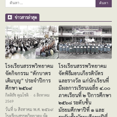
ค้นหา
สำหรับ:
ข่าวสารล่าสุด
โรงเรียนสรรพวิทยาคม
โรงเรียนสรรพวิทยาคม
จัดกิจกรรม “ตักบาตร
จัดพิธีมอบเกียรติบัตร
เติมบุญ” ประจำปีการ
และรางวัล แก่นักเรียนที่
ศึกษา ๒๕๖๙
มีผลการเรียนเฉลี่ย ๔.๐๐
ภาคเรียนที่ ๒ ปีการศึกษา
กิตติธัช คุณโชติ
6 สิงหาคม
2569
๒๕๖๘ ระดับชั้น
มัธยมศึกษาปีที่ ๑ และ
วันที่ ๖ สิงหาคม พ.ศ. ๒๕๖๙
โรงเรียนสรรพวิทยาคม จัด
ระดับชั้นมัธยมศึกษาปีที่