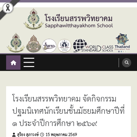
Skip
to
content
โรงเรียนสรรพวิทยาคม
:: โรงเรียนสรรพวิทยาคม อำเภอแม่สอด จังหวัดตาก ::
Sapphawitthayakhom School
โรงเรียนสรรพวิทยาคม จัดกิจกรรม
ปฐมนิเทศนักเรียนชั้นมัธยมศึกษาปีที่
๑ ประจำปีการศึกษา ๒๕๖๙
สุริยง สุภาวงษ์
15 พฤษภาคม 2569