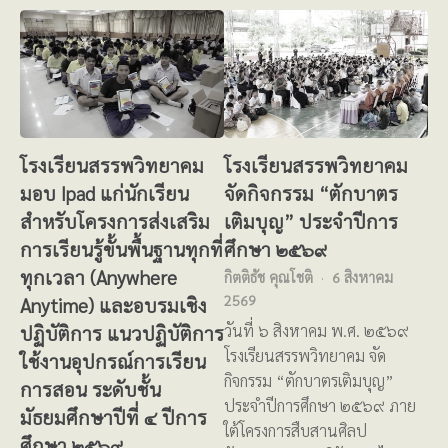
โรงเรียนสรรพวิทยาคม
โรงเรียนสรรพวิทยาคม
มอบ Ipad แก่นักเรียน
จัดกิจกรรม “ตักบาตร
สำหรับโครงการส่งเสริม
เติมบุญ” ประจำปีการ
การเรียนรู้ขั้นพื้นฐานทุกที่
ศึกษา ๒๕๖๙
ทุกเวลา (Anywhere
กิตติธัช คุณโชติ
6 สิงหาคม
2569
Anytime) และอบรมเชิง
ปฏิบัติการ แนวปฏิบัติการ
วันที่ ๖ สิงหาคม พ.ศ. ๒๕๖๙
โรงเรียนสรรพวิทยาคม จัด
ใช้งานอุปกรณ์การเรียน
กิจกรรม “ตักบาตรเติมบุญ”
การสอน ระดับชั้น
ประจำปีการศึกษา ๒๕๖๙ ภาย
มัธยมศึกษาปีที่ ๔ ปีการ
ใต้โครงการสืบสานศิลป
ศึกษา ๒๕๖๙