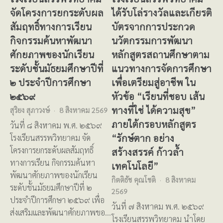
จัดโครงการยกระดับผล
ได้รับโล่รางวัลและเกียรติ
สัมฤทธิ์ทางการเรียน
บัตรจากการประกวด
กิจกรรมค้นหาพัฒนา
นวัตกรรมการพัฒนา
ศักยภาพของนักเรียน
หลักสูตรสถานศึกษาตาม
ระดับชั้นมัธยมศึกษาปีที่
แนวทางการจัดการศึกษา
๒ ประจำปีการศึกษา
เพื่อเตรียมสู่อาชีพ ใน
๒๕๖๙
หัวข้อ “เรียนที่ชอบ เส้น
ทางที่ใช่ ได้ความสุข”
สุริยง สุภาวงษ์
8 สิงหาคม 2569
ภายใต้กรอบหลักสูตร
วันที่ ๘ สิงหาคม พ.ศ. ๒๕๖๙
“รักษ์ตาก อย่าง
โรงเรียนสรรพวิทยาคม จัด
โครงการยกระดับผลสัมฤทธิ์
สร้างสรรค์ ก้าวล้ำ
ทางการเรียน กิจกรรมค้นหา
เทคโนโลยี”
พัฒนาศักยภาพของนักเรียน
กิตติธัช คุณโชติ
8 สิงหาคม
ระดับชั้นมัธยมศึกษาปีที่ ๒
2569
ประจำปีการศึกษา ๒๕๖๙ เพื่อ
วันที่ ๗ สิงหาคม พ.ศ. ๒๕๖๙
ส่งเสริมและพัฒนาศักยภาพขอ…
โรงเรียนสรรพวิทยาคม นำโดย