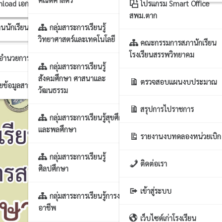
าร นโยบาย แผนฯ
บขยะแลกแต้ม
nload เอกสารแผนงาน
โปรแกรม Smart Office
สพม.ตาก
นนักเรียน
กลุ่มสาระการเรียนรู้
รงานทั่วไป
วิทยาศาสตร์และเทคโนโลยี
คณะกรรมการสภานักเรียน
โรงเรียนสรรพวิทยาคม
กอำนวยการ
กลุ่มสาระการเรียนรู้
สังคมศึกษา ศาสนาและ
ตรวจสอบแผนงบประมาณ
ผยข้อมูลสาธารณะ
วัฒนธรรม
สรุปการไปราชการ
กลุ่มสาระการเรียนรู้สุขศึกษา
และพลศึกษา
รายงานงบทดลองหน่วยเบิก
กลุ่มสาระการเรียนรู้
ติดต่อเรา
ศิลปศึกษา
เข้าสู่ระบบ
กลุ่มสาระการเรียนรู้การงาน
อาชีพ
เว็บไซต์เก่าโรงเรียน