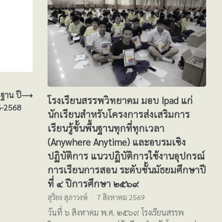
นฐาน ปี
⟶
โรงเรียนสรรพวิทยาคม มอบ Ipad แก่
6-2568
นักเรียนสำหรับโครงการส่งเสริมการ
เรียนรู้ขั้นพื้นฐานทุกที่ทุกเวลา
(Anywhere Anytime) และอบรมเชิง
ปฏิบัติการ แนวปฏิบัติการใช้งานอุปกรณ์
การเรียนการสอน ระดับชั้นมัธยมศึกษาปี
ที่ ๔ ปีการศึกษา ๒๕๖๙
สุริยง สุภาวงษ์
7 สิงหาคม 2569
วันที่ ๖ สิงหาคม พ.ศ. ๒๕๖๙ โรงเรียนสรรพ