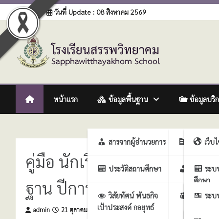
Skip
Login
วันที่ Update : 08 สิงหาคม 2569
to
content
โรงเรียนสรรพวิทยาคม
:: โรงเรียนสรรพวิทยาคม อำเภอแม่สอด จังหวัดตาก :: Sapph
หน้าแรก
ข้อมูลพื้นฐาน
ข้อมูลบริ
สารจากผู้อำนวยการ
ฝ่ายบริหา
เว็บ
คู่มือ นักเรียน ผู้ปกครอง ค
ประวัติสถานศึกษา
ฝ่ายบริห
ระบ
ศึกษา
ฐาน ปีการศึกษา 2565-2567
วิสัยทัศน์ พันธกิจ
ฝ่ายบริหา
ระบบ
เป้าประสงค์ กลยุทธ์
งาน
admin
21 ตุลาคม 2568
ศึกษา