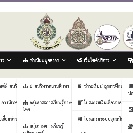
awitthayakhom School
การ
ทำเนียบบุคลากร
เว็บไซต์บริการ
รวิชาการ
ไซต์ฝ่ายบริหารวิชาการ
ฝ่ายบริหารสถานศึกษา
ชำระเงินบำรุงการศึกษา
ปก
รู และคณะกรรมการสถานศึกษาขั้นพื
ารงานบุคคล
บการนิเทศภายในสถาน
กลุ่มสาระการเรียนรู้ภาษา
โปรแกรมเงินเดือนบุคลากร
ไทย
รกิจการนักเรียน
เยี่ยมบ้านนักเรียน
โปรแกรมระบบดูแลนักเรียน
ประกันคุณภาพสถาน
กลุ่มสาระการเรียนรู้
คณิตศาสตร์