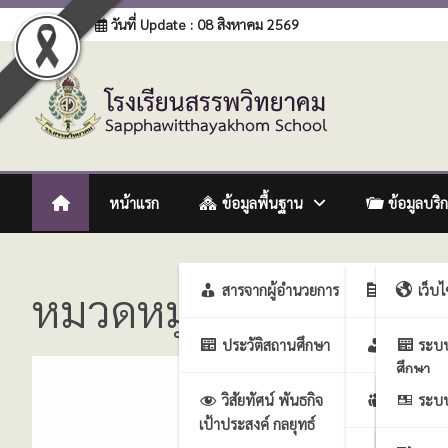
Skip
Login
วันที่ Update : 08 สิงหาคม 2569
to
content
โรงเรียนสรรพวิทยาคม
:: โรงเรียนสรรพวิทยาคม อำเภอแม่สอด จังหวัดตาก :: Sapph
หน้าแรก
ข้อมูลพื้นฐาน
ข้อมูลบริ
หมวดหมู่:
ประกาศการจัด
สารจากผู้อำนวยการ
ฝ่ายบริหา
เว็บ
ประวัติสถานศึกษา
ฝ่ายบริห
ระบ
ศึกษา
วิสัยทัศน์ พันธกิจ
ฝ่ายบริหา
ระบบ
เป้าประสงค์ กลยุทธ์
งาน
ศึกษา