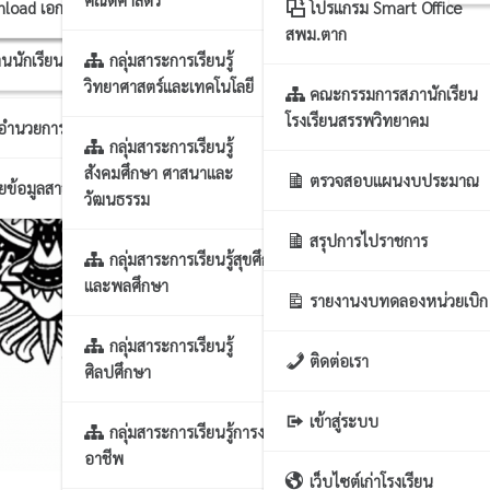
าร นโยบาย แผนฯ
บขยะแลกแต้ม
nload เอกสารแผนงาน
โปรแกรม Smart Office
สพม.ตาก
นนักเรียน
กลุ่มสาระการเรียนรู้
รงานทั่วไป
วิทยาศาสตร์และเทคโนโลยี
คณะกรรมการสภานักเรียน
โรงเรียนสรรพวิทยาคม
กอำนวยการ
กลุ่มสาระการเรียนรู้
สังคมศึกษา ศาสนาและ
ตรวจสอบแผนงบประมาณ
ผยข้อมูลสาธารณะ
วัฒนธรรม
สรุปการไปราชการ
กลุ่มสาระการเรียนรู้สุขศึกษา
และพลศึกษา
รายงานงบทดลองหน่วยเบิก
กลุ่มสาระการเรียนรู้
ติดต่อเรา
ศิลปศึกษา
เข้าสู่ระบบ
กลุ่มสาระการเรียนรู้การงาน
อาชีพ
เว็บไซต์เก่าโรงเรียน