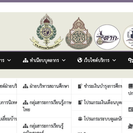
awitthayakhom School
การ
ทำเนียบบุคลากร
เว็บไซต์บริการ
ซื้อ จัดจ้าง
รวิชาการ
ไซต์ฝ่ายบริหารวิชาการ
ฝ่ายบริหารสถานศึกษา
ชำระเงินบำรุงการศึกษา
ปก
ารงานบุคคล
บการนิเทศภายในสถาน
กลุ่มสาระการเรียนรู้ภาษา
โปรแกรมเงินเดือนบุคลากร
ไทย
รกิจการนักเรียน
เยี่ยมบ้านนักเรียน
โปรแกรมระบบดูแลนักเรียน
ประกันคุณภาพสถาน
กลุ่มสาระการเรียนรู้
คณิตศาสตร์