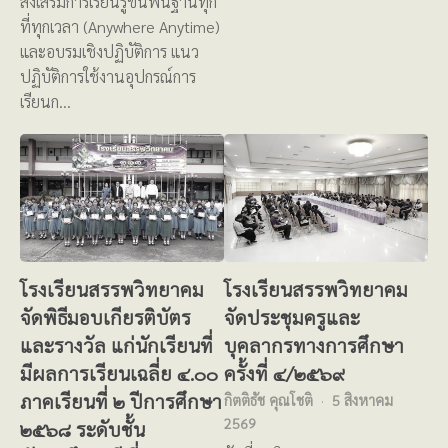
ส่งเสริมการเรียนรู้ขั้นพื้นฐานทุก
ที่ทุกเวลา (Anywhere Anytime)
และอบรมเชิงปฏิบัติการ แนว
ปฏิบัติการใช้งานอุปกรณ์การ
เรียนก…
โรงเรียนสรรพวิทยาคม
โรงเรียนสรรพวิทยาคม
จัดพิธีมอบเกียรติบัตร
จัดประชุมครูและ
และรางวัล แก่นักเรียนที่
บุคลากรทางการศึกษา
มีผลการเรียนเฉลี่ย ๔.๐๐
ครั้งที่ ๔/๒๕๖๙
ภาคเรียนที่ ๒ ปีการศึกษา
กิตติธัช คุณโชติ
5 สิงหาคม
2569
๒๕๖๘ ระดับชั้น