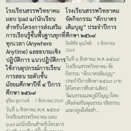
โรงเรียนสรรพวิทยาคม
โรงเรียนสรรพวิทยาคม
มอบ Ipad แก่นักเรียน
จัดกิจกรรม “ตักบาตร
สำหรับโครงการส่งเสริม
เติมบุญ” ประจำปีการ
การเรียนรู้ขั้นพื้นฐานทุกที่
ศึกษา ๒๕๖๙
ทุกเวลา (Anywhere
กิตติธัช คุณโชติ
6 สิงหาคม
2569
Anytime) และอบรมเชิง
ปฏิบัติการ แนวปฏิบัติการ
วันที่ ๖ สิงหาคม พ.ศ. ๒๕๖๙
โรงเรียนสรรพวิทยาคม จัด
ใช้งานอุปกรณ์การเรียน
กิจกรรม “ตักบาตรเติมบุญ”
การสอน ระดับชั้น
ประจำปีการศึกษา ๒๕๖๙ ภาย
มัธยมศึกษาปีที่ ๔ ปีการ
ใต้โครงการสืบสานศิลป
ศึกษา ๒๕๖๙
วัฒนธรรมและภูมิปัญญาไทย
สุริยง สุภาวงษ์
7 สิงหาคม 2569
เพื่อส่งเสริมคุณธรรม จริยธรรม
วันที่ ๖ สิงหาคม พ.ศ. ๒๕๖๙
และปลูกฝังจิตสำ…
โรงเรียนสรรพวิทยาคม มอบ
Ipad แก่นักเรียนสำหรับโครงการ