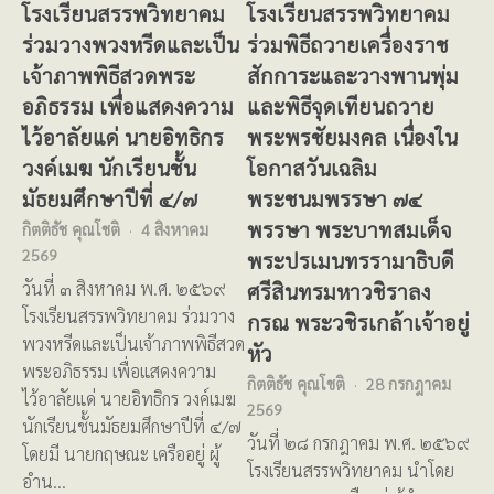
โรงเรียนสรรพวิทยาคม
โรงเรียนสรรพวิทยาคม
ร่วมวางพวงหรีดและเป็น
ร่วมพิธีถวายเครื่องราช
เจ้าภาพพิธีสวดพระ
สักการะและวางพานพุ่ม
อภิธรรม เพื่อแสดงความ
และพิธีจุดเทียนถวาย
ไว้อาลัยแด่ นายอิทธิกร
พระพรชัยมงคล เนื่องใน
วงค์เมฆ นักเรียนชั้น
โอกาสวันเฉลิม
มัธยมศึกษาปีที่ ๔/๗
พระชนมพรรษา ๗๔
พรรษา พระบาทสมเด็จ
กิตติธัช คุณโชติ
4 สิงหาคม
2569
พระปรเมนทรรามาธิบดี
ศรีสินทรมหาวชิราลง
วันที่ ๓ สิงหาคม พ.ศ. ๒๕๖๙
โรงเรียนสรรพวิทยาคม ร่วมวาง
กรณ พระวชิรเกล้าเจ้าอยู่
พวงหรีดและเป็นเจ้าภาพพิธีสวด
หัว
พระอภิธรรม เพื่อแสดงความ
กิตติธัช คุณโชติ
28 กรกฎาคม
ไว้อาลัยแด่ นายอิทธิกร วงค์เมฆ
2569
นักเรียนชั้นมัธยมศึกษาปีที่ ๔/๗
วันที่ ๒๘ กรกฎาคม พ.ศ. ๒๕๖๙
โดยมี นายกฤษณะ เครืออยู่ ผู้
โรงเรียนสรรพวิทยาคม นำโดย
อำน…