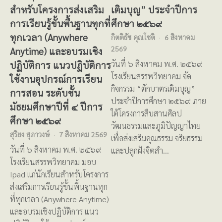
สำหรับโครงการส่งเสริม
เติมบุญ” ประจำปีการ
การเรียนรู้ขั้นพื้นฐานทุกที่
ศึกษา ๒๕๖๙
ทุกเวลา (Anywhere
กิตติธัช คุณโชติ
6 สิงหาคม
2569
Anytime) และอบรมเชิง
ปฏิบัติการ แนวปฏิบัติการ
วันที่ ๖ สิงหาคม พ.ศ. ๒๕๖๙
โรงเรียนสรรพวิทยาคม จัด
ใช้งานอุปกรณ์การเรียน
กิจกรรม “ตักบาตรเติมบุญ”
การสอน ระดับชั้น
ประจำปีการศึกษา ๒๕๖๙ ภาย
มัธยมศึกษาปีที่ ๔ ปีการ
ใต้โครงการสืบสานศิลป
ศึกษา ๒๕๖๙
วัฒนธรรมและภูมิปัญญาไทย
สุริยง สุภาวงษ์
7 สิงหาคม 2569
เพื่อส่งเสริมคุณธรรม จริยธรรม
วันที่ ๖ สิงหาคม พ.ศ. ๒๕๖๙
และปลูกฝังจิตสำ…
โรงเรียนสรรพวิทยาคม มอบ
Ipad แก่นักเรียนสำหรับโครงการ
ส่งเสริมการเรียนรู้ขั้นพื้นฐานทุก
ที่ทุกเวลา (Anywhere Anytime)
และอบรมเชิงปฏิบัติการ แนว