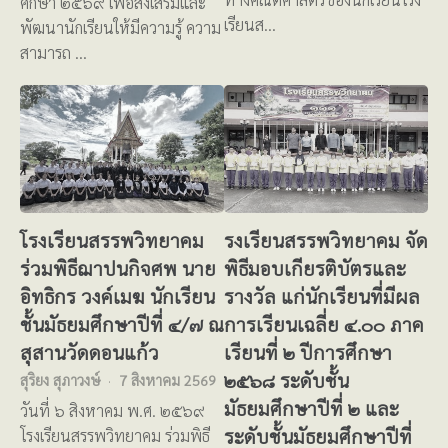
ศึกษา ๒๕๖๙ เพื่อส่งเสริมและ
เรียนส…
พัฒนานักเรียนให้มีความรู้ ความ
สามารถ …
โรงเรียนสรรพวิทยาคม
รงเรียนสรรพวิทยาคม จัด
ร่วมพิธีฌาปนกิจศพ นาย
พิธีมอบเกียรติบัตรและ
อิทธิกร วงค์เมฆ นักเรียน
รางวัล แก่นักเรียนที่มีผล
ชั้นมัธยมศึกษาปีที่ ๔/๗ ณ
การเรียนเฉลี่ย ๔.๐๐ ภาค
สุสานวัดดอนแก้ว
เรียนที่ ๒ ปีการศึกษา
๒๕๖๘ ระดับชั้น
สุริยง สุภาวงษ์
7 สิงหาคม 2569
มัธยมศึกษาปีที่ ๒ และ
วันที่ ๖ สิงหาคม พ.ศ. ๒๕๖๙
ระดับชั้นมัธยมศึกษาปีที่
โรงเรียนสรรพวิทยาคม ร่วมพิธี