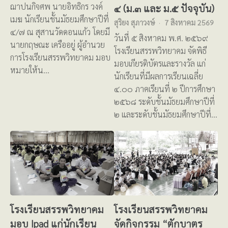
ฌาปนกิจศพ นายอิทธิกร วงค์
๔ (ม.๓ และ ม.๕ ปัจจุบัน)
เมฆ นักเรียนชั้นมัธยมศึกษาปีที่
สุริยง สุภาวงษ์
7 สิงหาคม 2569
๔/๗ ณ สุสานวัดดอนแก้ว โดยมี
วันที่ ๕ สิงหาคม พ.ศ. ๒๕๖๙
นายกฤษณะ เครืออยู่ ผู้อำนวย
โรงเรียนสรรพวิทยาคม จัดพิธี
การโรงเรียนสรรพวิทยาคม มอบ
มอบเกียรติบัตรและรางวัล แก่
หมายให้น…
นักเรียนที่มีผลการเรียนเฉลี่ย
๔.๐๐ ภาคเรียนที่ ๒ ปีการศึกษา
๒๕๖๘ ระดับชั้นมัธยมศึกษาปีที่
๒ และระดับชั้นมัธยมศึกษาปีที่…
โรงเรียนสรรพวิทยาคม
โรงเรียนสรรพวิทยาคม
มอบ Ipad แก่นักเรียน
จัดกิจกรรม “ตักบาตร