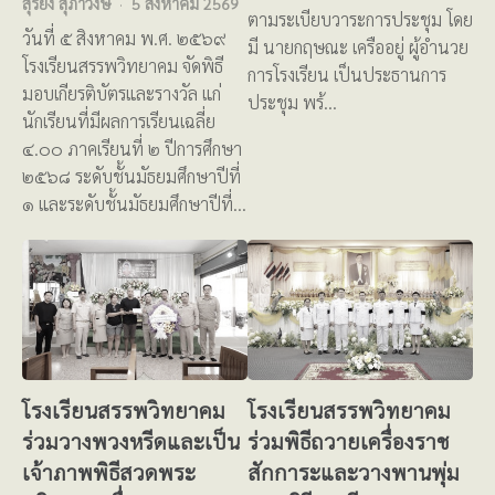
สุริยง สุภาวงษ์
5 สิงหาคม 2569
ตามระเบียบวาระการประชุม โดย
วันที่ ๕ สิงหาคม พ.ศ. ๒๕๖๙
มี นายกฤษณะ เครืออยู่ ผู้อำนวย
โรงเรียนสรรพวิทยาคม จัดพิธี
การโรงเรียน เป็นประธานการ
มอบเกียรติบัตรและรางวัล แก่
ประชุม พร้…
นักเรียนที่มีผลการเรียนเฉลี่ย
๔.๐๐ ภาคเรียนที่ ๒ ปีการศึกษา
๒๕๖๘ ระดับชั้นมัธยมศึกษาปีที่
๑ และระดับชั้นมัธยมศึกษาปีที่…
โรงเรียนสรรพวิทยาคม
โรงเรียนสรรพวิทยาคม
ร่วมวางพวงหรีดและเป็น
ร่วมพิธีถวายเครื่องราช
เจ้าภาพพิธีสวดพระ
สักการะและวางพานพุ่ม