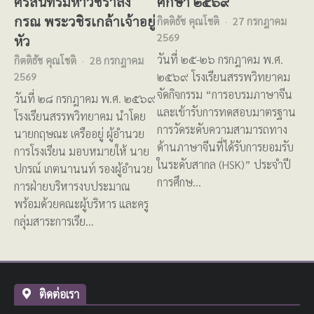
ศรีสินทรมหาวชิราลง
ศึกษา ๒๕๖๙
กรณ พระวชิรเกล้าเจ้าอยู่
กิตติธัช คุณโชติ
27 กรกฎาคม
2569
หัว
วันที่ ๒๕-๒๖ กรกฎาคม พ.ศ.
กิตติธัช คุณโชติ
28 กรกฎาคม
๒๕๖๙ โรงเรียนสรรพวิทยาคม
2569
จัดกิจกรรม “การอบรมภาษาจีน
วันที่ ๒๘ กรกฎาคม พ.ศ. ๒๕๖๙
และเข้ารับการทดสอบมาตรฐาน
โรงเรียนสรรพวิทยาคม นำโดย
การวัดระดับความสามารถทาง
นายกฤษณะ เครืออยู่ ผู้อำนวย
ด้านภาษาจีนที่ได้รับการยอมรับ
การโรงเรียน มอบหมายให้ นาย
ในระดับสากล (HSK)” ประจำปี
ปกรณ์ เกตนานนท์ รองผู้อำนวย
การศึกษ…
การฝ่ายบริหารงบประมาณ
พร้อมด้วยคณะผู้บริหาร และครู
กลุ่มสาระการเรีย…
ติดต่อเรา