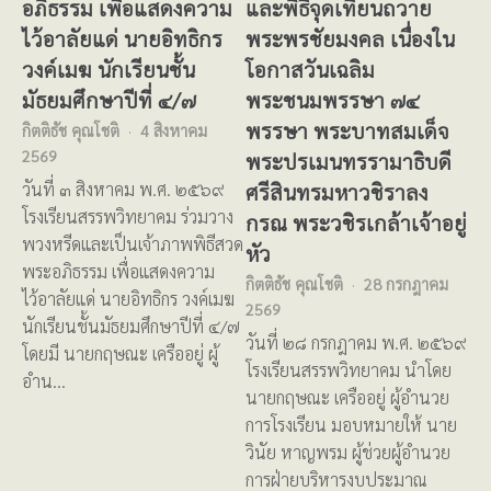
อภิธรรม เพื่อแสดงความ
และพิธีจุดเทียนถวาย
ไว้อาลัยแด่ นายอิทธิกร
พระพรชัยมงคล เนื่องใน
วงค์เมฆ นักเรียนชั้น
โอกาสวันเฉลิม
มัธยมศึกษาปีที่ ๔/๗
พระชนมพรรษา ๗๔
พรรษา พระบาทสมเด็จ
กิตติธัช คุณโชติ
4 สิงหาคม
2569
พระปรเมนทรรามาธิบดี
ศรีสินทรมหาวชิราลง
วันที่ ๓ สิงหาคม พ.ศ. ๒๕๖๙
โรงเรียนสรรพวิทยาคม ร่วมวาง
กรณ พระวชิรเกล้าเจ้าอยู่
พวงหรีดและเป็นเจ้าภาพพิธีสวด
หัว
พระอภิธรรม เพื่อแสดงความ
กิตติธัช คุณโชติ
28 กรกฎาคม
ไว้อาลัยแด่ นายอิทธิกร วงค์เมฆ
2569
นักเรียนชั้นมัธยมศึกษาปีที่ ๔/๗
วันที่ ๒๘ กรกฎาคม พ.ศ. ๒๕๖๙
โดยมี นายกฤษณะ เครืออยู่ ผู้
โรงเรียนสรรพวิทยาคม นำโดย
อำน…
นายกฤษณะ เครืออยู่ ผู้อำนวย
การโรงเรียน มอบหมายให้ นาย
วินัย หาญพรม ผู้ช่วยผู้อำนวย
การฝ่ายบริหารงบประมาณ