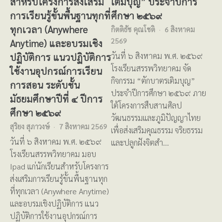
สำหรับโครงการส่งเสริม
เติมบุญ” ประจำปีการ
การเรียนรู้ขั้นพื้นฐานทุกที่
ศึกษา ๒๕๖๙
ทุกเวลา (Anywhere
กิตติธัช คุณโชติ
6 สิงหาคม
2569
Anytime) และอบรมเชิง
ปฏิบัติการ แนวปฏิบัติการ
วันที่ ๖ สิงหาคม พ.ศ. ๒๕๖๙
โรงเรียนสรรพวิทยาคม จัด
ใช้งานอุปกรณ์การเรียน
กิจกรรม “ตักบาตรเติมบุญ”
การสอน ระดับชั้น
ประจำปีการศึกษา ๒๕๖๙ ภาย
มัธยมศึกษาปีที่ ๔ ปีการ
ใต้โครงการสืบสานศิลป
ศึกษา ๒๕๖๙
วัฒนธรรมและภูมิปัญญาไทย
สุริยง สุภาวงษ์
7 สิงหาคม 2569
เพื่อส่งเสริมคุณธรรม จริยธรรม
วันที่ ๖ สิงหาคม พ.ศ. ๒๕๖๙
และปลูกฝังจิตสำ…
โรงเรียนสรรพวิทยาคม มอบ
Ipad แก่นักเรียนสำหรับโครงการ
ส่งเสริมการเรียนรู้ขั้นพื้นฐานทุก
ที่ทุกเวลา (Anywhere Anytime)
และอบรมเชิงปฏิบัติการ แนว
ปฏิบัติการใช้งานอุปกรณ์การ