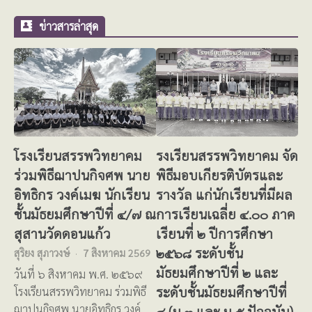
สำหรับ:
ข่าวสารล่าสุด
โรงเรียนสรรพวิทยาคม
รงเรียนสรรพวิทยาคม จัด
ร่วมพิธีฌาปนกิจศพ นาย
พิธีมอบเกียรติบัตรและ
อิทธิกร วงค์เมฆ นักเรียน
รางวัล แก่นักเรียนที่มีผล
ชั้นมัธยมศึกษาปีที่ ๔/๗ ณ
การเรียนเฉลี่ย ๔.๐๐ ภาค
สุสานวัดดอนแก้ว
เรียนที่ ๒ ปีการศึกษา
๒๕๖๘ ระดับชั้น
สุริยง สุภาวงษ์
7 สิงหาคม 2569
มัธยมศึกษาปีที่ ๒ และ
วันที่ ๖ สิงหาคม พ.ศ. ๒๕๖๙
ระดับชั้นมัธยมศึกษาปีที่
โรงเรียนสรรพวิทยาคม ร่วมพิธี
ฌาปนกิจศพ นายอิทธิกร วงค์
๔ (ม.๓ และ ม.๕ ปัจจุบัน)