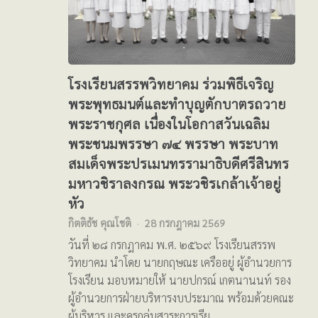
โรงเรียนสรรพวิทยาคม ร่วมพิธีเจริญ
พระพุทธมนต์และทำบุญตักบาตรถวาย
พระราชกุศล เนื่องในโอกาสวันเฉลิม
พระชนมพรรษา ๗๔ พรรษา พระบาท
สมเด็จพระปรเมนทรรามาธิบดีศรีสินทร
มหาวชิราลงกรณ พระวชิรเกล้าเจ้าอยู่
หัว
กิตติธัช คุณโชติ
28 กรกฎาคม 2569
วันที่ ๒๘ กรกฎาคม พ.ศ. ๒๕๖๙ โรงเรียนสรรพ
วิทยาคม นำโดย นายกฤษณะ เครืออยู่ ผู้อำนวยการ
โรงเรียน มอบหมายให้ นายปกรณ์ เกตนานนท์ รอง
ผู้อำนวยการฝ่ายบริหารงบประมาณ พร้อมด้วยคณะ
ผู้บริหาร และครูกลุ่มสาระการเรีย…