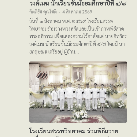
วงค์เมฆ นักเรียนชั้นมัธยมศึกษาปีที่ ๔/๗
กิตติธัช คุณโชติ
4 สิงหาคม 2569
วันที่ ๓ สิงหาคม พ.ศ. ๒๕๖๙ โรงเรียนสรรพ
วิทยาคม ร่วมวางพวงหรีดและเป็นเจ้าภาพพิธีสวด
พระอภิธรรม เพื่อแสดงความไว้อาลัยแด่ นายอิทธิกร
วงค์เมฆ นักเรียนชั้นมัธยมศึกษาปีที่ ๔/๗ โดยมี นา
ยกฤษณะ เครืออยู่ ผู้อำน…
โรงเรียนสรรพวิทยาคม ร่วมพิธีถวาย