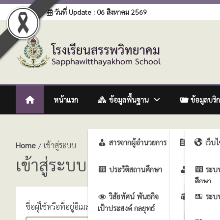
Skip
Login
วันที่ Update : 06 สิงหาคม 2569
to
content
โรงเรียนสรรพวิทยาคม
:: โรงเรียนสรรพวิทยาคม อำเภอแม่สอด จังหวัดตาก :: Sapph
หน้าแรก
ข้อมูลพื้นฐาน
ข้อมูลบริ
สารจากผู้อำนวยการ
ฝ่ายบริหา
เว็บ
Home
เข้าสู่ระบบ
เข้าสู่ระบบ
ประวัติสถานศึกษา
ฝ่ายบริห
ระบ
ศึกษา
วิสัยทัศน์ พันธกิจ
ฝ่ายบริหา
ระบบ
ชื่อผู้ใช้หรือที่อยู่อีเมล
เป้าประสงค์ กลยุทธ์
งาน
ศึกษา