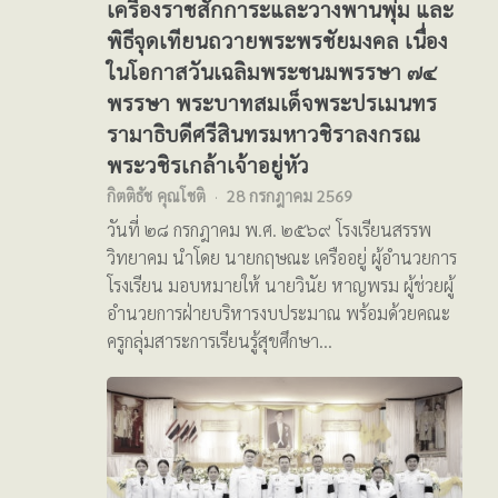
เครื่องราชสักการะและวางพานพุ่ม และ
พิธีจุดเทียนถวายพระพรชัยมงคล เนื่อง
ในโอกาสวันเฉลิมพระชนมพรรษา ๗๔
พรรษา พระบาทสมเด็จพระปรเมนทร
รามาธิบดีศรีสินทรมหาวชิราลงกรณ
พระวชิรเกล้าเจ้าอยู่หัว
กิตติธัช คุณโชติ
28 กรกฎาคม 2569
วันที่ ๒๘ กรกฎาคม พ.ศ. ๒๕๖๙ โรงเรียนสรรพ
วิทยาคม นำโดย นายกฤษณะ เครืออยู่ ผู้อำนวยการ
โรงเรียน มอบหมายให้ นายวินัย หาญพรม ผู้ช่วยผู้
อำนวยการฝ่ายบริหารงบประมาณ พร้อมด้วยคณะ
ครูกลุ่มสาระการเรียนรู้สุขศึกษา…