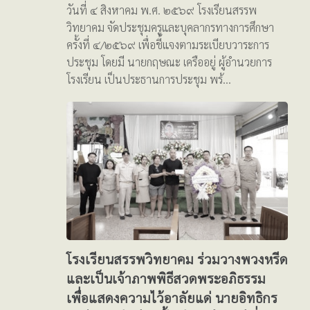
วันที่ ๔ สิงหาคม พ.ศ. ๒๕๖๙ โรงเรียนสรรพ
วิทยาคม จัดประชุมครูและบุคลากรทางการศึกษา
ครั้งที่ ๔/๒๕๖๙ เพื่อชี้แจงตามระเบียบวาระการ
ประชุม โดยมี นายกฤษณะ เครืออยู่ ผู้อำนวยการ
โรงเรียน เป็นประธานการประชุม พร้…
โรงเรียนสรรพวิทยาคม ร่วมวางพวงหรีด
และเป็นเจ้าภาพพิธีสวดพระอภิธรรม
เพื่อแสดงความไว้อาลัยแด่ นายอิทธิกร