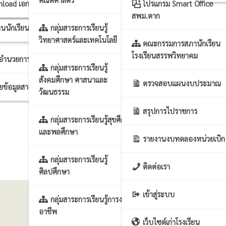
าร นโยบาย แผนฯ
บขยะแลกแต้ม
nload เอกสารแผนงาน
โปรแกรม Smart Office
สพม.ตาก
นนักเรียน
กลุ่มสาระการเรียนรู้
รงานทั่วไป
วิทยาศาสตร์และเทคโนโลยี
คณะกรรมการสภานักเรียน
โรงเรียนสรรพวิทยาคม
กอำนวยการ
กลุ่มสาระการเรียนรู้
สังคมศึกษา ศาสนาและ
ตรวจสอบแผนงบประมาณ
ผยข้อมูลสาธารณะ
วัฒนธรรม
สรุปการไปราชการ
กลุ่มสาระการเรียนรู้สุขศึกษา
และพลศึกษา
รายงานงบทดลองหน่วยเบิก
กลุ่มสาระการเรียนรู้
ติดต่อเรา
ศิลปศึกษา
เข้าสู่ระบบ
กลุ่มสาระการเรียนรู้การงาน
อาชีพ
เว็บไซต์เก่าโรงเรียน