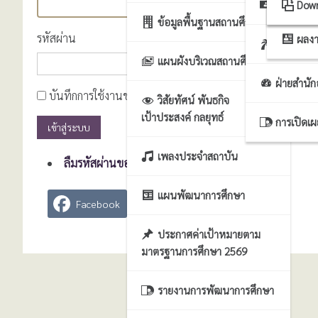
ฝ่ายธุรก
ระบ
Dow
ข้อมูลพื้นฐานสถานศึกษา
รหัสผ่าน
ผลงา
ฝ่ายบริหา
แผนผังบริเวณสถานศึกษา
ฝ่ายสำนั
บันทึกการใช้งานของฉัน
วิสัยทัศน์ พันธกิจ
เป้าประสงค์ กลยุทธ์
การเปิดเ
เข้าสู่ระบบ
เพลงประจำสถาบัน
ลืมรหัสผ่านของคุณ?
แผนพัฒนาการศึกษา
Facebook
X
Line
ประกาศค่าเป้าหมายตาม
มาตรฐานการศึกษา 2569
รายงานการพัฒนาการศึกษา