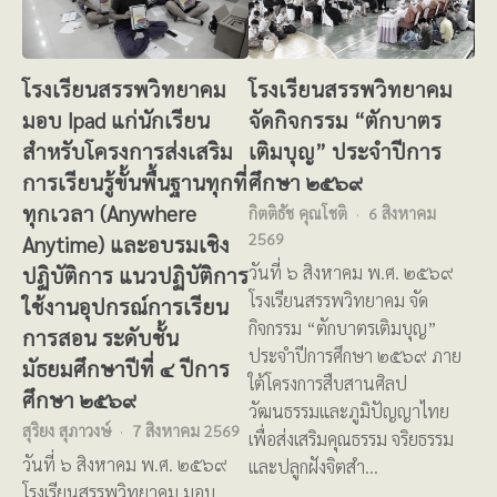
โรงเรียนสรรพวิทยาคม
โรงเรียนสรรพวิทยาคม
มอบ Ipad แก่นักเรียน
จัดกิจกรรม “ตักบาตร
สำหรับโครงการส่งเสริม
เติมบุญ” ประจำปีการ
การเรียนรู้ขั้นพื้นฐานทุกที่
ศึกษา ๒๕๖๙
ทุกเวลา (Anywhere
กิตติธัช คุณโชติ
6 สิงหาคม
2569
Anytime) และอบรมเชิง
ปฏิบัติการ แนวปฏิบัติการ
วันที่ ๖ สิงหาคม พ.ศ. ๒๕๖๙
โรงเรียนสรรพวิทยาคม จัด
ใช้งานอุปกรณ์การเรียน
กิจกรรม “ตักบาตรเติมบุญ”
การสอน ระดับชั้น
ประจำปีการศึกษา ๒๕๖๙ ภาย
มัธยมศึกษาปีที่ ๔ ปีการ
ใต้โครงการสืบสานศิลป
ศึกษา ๒๕๖๙
วัฒนธรรมและภูมิปัญญาไทย
สุริยง สุภาวงษ์
7 สิงหาคม 2569
เพื่อส่งเสริมคุณธรรม จริยธรรม
วันที่ ๖ สิงหาคม พ.ศ. ๒๕๖๙
และปลูกฝังจิตสำ…
โรงเรียนสรรพวิทยาคม มอบ