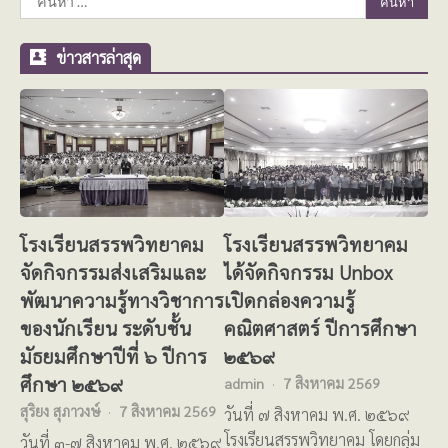
สำหรับ:
ข่าวสารล่าสุด
โรงเรียนสรรพวิทยาคม
โรงเรียนสรรพวิทยาคม
จัดกิจกรรมส่งเสริมและ
ได้จัดกิจกรรม Unbox
พัฒนาความรู้ทางวิชาการ
เปิดกล่องความรู้
ของนักเรียน ระดับชั้น
คณิตศาสตร์ ปีการศึกษา
มัธยมศึกษาปีที่ ๖ ปีการ
๒๕๖๙
ศึกษา ๒๕๖๙
admin
7 สิงหาคม 2569
สุริยง สุภาวงษ์
7 สิงหาคม 2569
วันที่ ๗ สิงหาคม พ.ศ. ๒๕๖๙
โรงเรียนสรรพวิทยาคม โดยกลุ่ม
วันที่ ๓-๗ สิงหาคม พ.ศ. ๒๕๖๙