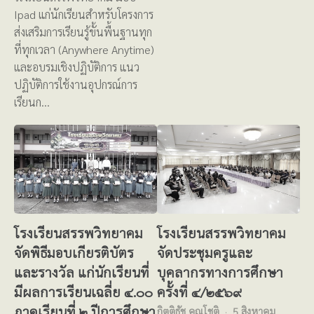
Ipad แก่นักเรียนสำหรับโครงการ
ส่งเสริมการเรียนรู้ขั้นพื้นฐานทุก
ที่ทุกเวลา (Anywhere Anytime)
และอบรมเชิงปฏิบัติการ แนว
ปฏิบัติการใช้งานอุปกรณ์การ
เรียนก…
โรงเรียนสรรพวิทยาคม
โรงเรียนสรรพวิทยาคม
จัดพิธีมอบเกียรติบัตร
จัดประชุมครูและ
และรางวัล แก่นักเรียนที่
บุคลากรทางการศึกษา
มีผลการเรียนเฉลี่ย ๔.๐๐
ครั้งที่ ๔/๒๕๖๙
ภาคเรียนที่ ๒ ปีการศึกษา
กิตติธัช คุณโชติ
5 สิงหาคม