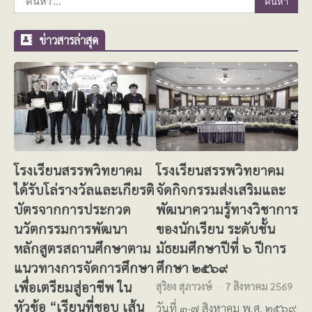
สำหรับ:
ข่าวสารล่าสุด
โรงเรียนสรรพวิทยาคม
โรงเรียนสรรพวิทยาคม
ได้รับโล่รางวัลและเกียรติ
จัดกิจกรรมส่งเสริมและ
บัตรจากการประกวด
พัฒนาความรู้ทางวิชาการ
นวัตกรรมการพัฒนา
ของนักเรียน ระดับชั้น
หลักสูตรสถานศึกษาตาม
มัธยมศึกษาปีที่ ๖ ปีการ
แนวทางการจัดการศึกษา
ศึกษา ๒๕๖๙
เพื่อเตรียมสู่อาชีพ ใน
สุริยง สุภาวงษ์
7 สิงหาคม 2569
หัวข้อ “เรียนที่ชอบ เส้น
วันที่ ๓-๗ สิงหาคม พ.ศ. ๒๕๖๙