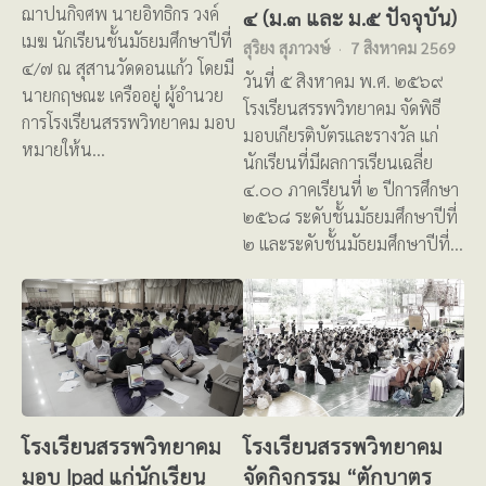
ฌาปนกิจศพ นายอิทธิกร วงค์
๔ (ม.๓ และ ม.๕ ปัจจุบัน)
เมฆ นักเรียนชั้นมัธยมศึกษาปีที่
สุริยง สุภาวงษ์
7 สิงหาคม 2569
๔/๗ ณ สุสานวัดดอนแก้ว โดยมี
วันที่ ๕ สิงหาคม พ.ศ. ๒๕๖๙
นายกฤษณะ เครืออยู่ ผู้อำนวย
โรงเรียนสรรพวิทยาคม จัดพิธี
การโรงเรียนสรรพวิทยาคม มอบ
มอบเกียรติบัตรและรางวัล แก่
หมายให้น…
นักเรียนที่มีผลการเรียนเฉลี่ย
๔.๐๐ ภาคเรียนที่ ๒ ปีการศึกษา
๒๕๖๘ ระดับชั้นมัธยมศึกษาปีที่
๒ และระดับชั้นมัธยมศึกษาปีที่…
โรงเรียนสรรพวิทยาคม
โรงเรียนสรรพวิทยาคม
มอบ Ipad แก่นักเรียน
จัดกิจกรรม “ตักบาตร