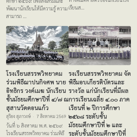
ศึกษา ๒๕๖๙ เพื่อส่งเสริมและ
เรียนส…
พัฒนานักเรียนให้มีความรู้ ความ
สามารถ …
โรงเรียนสรรพวิทยาคม
รงเรียนสรรพวิทยาคม จัด
ร่วมพิธีฌาปนกิจศพ นาย
พิธีมอบเกียรติบัตรและ
อิทธิกร วงค์เมฆ นักเรียน
รางวัล แก่นักเรียนที่มีผล
ชั้นมัธยมศึกษาปีที่ ๔/๗ ณ
การเรียนเฉลี่ย ๔.๐๐ ภาค
สุสานวัดดอนแก้ว
เรียนที่ ๒ ปีการศึกษา
๒๕๖๘ ระดับชั้น
สุริยง สุภาวงษ์
7 สิงหาคม 2569
มัธยมศึกษาปีที่ ๒ และ
วันที่ ๖ สิงหาคม พ.ศ. ๒๕๖๙
ระดับชั้นมัธยมศึกษาปีที่
โรงเรียนสรรพวิทยาคม ร่วมพิธี