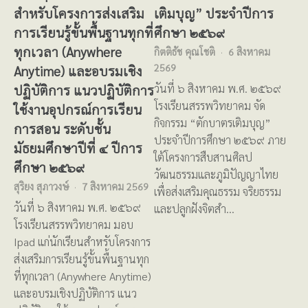
สำหรับโครงการส่งเสริม
เติมบุญ” ประจำปีการ
การเรียนรู้ขั้นพื้นฐานทุกที่
ศึกษา ๒๕๖๙
ทุกเวลา (Anywhere
กิตติธัช คุณโชติ
6 สิงหาคม
2569
Anytime) และอบรมเชิง
ปฏิบัติการ แนวปฏิบัติการ
วันที่ ๖ สิงหาคม พ.ศ. ๒๕๖๙
โรงเรียนสรรพวิทยาคม จัด
ใช้งานอุปกรณ์การเรียน
กิจกรรม “ตักบาตรเติมบุญ”
การสอน ระดับชั้น
ประจำปีการศึกษา ๒๕๖๙ ภาย
มัธยมศึกษาปีที่ ๔ ปีการ
ใต้โครงการสืบสานศิลป
ศึกษา ๒๕๖๙
วัฒนธรรมและภูมิปัญญาไทย
สุริยง สุภาวงษ์
7 สิงหาคม 2569
เพื่อส่งเสริมคุณธรรม จริยธรรม
วันที่ ๖ สิงหาคม พ.ศ. ๒๕๖๙
และปลูกฝังจิตสำ…
โรงเรียนสรรพวิทยาคม มอบ
Ipad แก่นักเรียนสำหรับโครงการ
ส่งเสริมการเรียนรู้ขั้นพื้นฐานทุก
ที่ทุกเวลา (Anywhere Anytime)
และอบรมเชิงปฏิบัติการ แนว