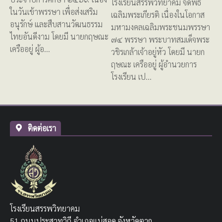
โรงเรียนสรรพวิทยาคม จัดพิธี
ในวันเข้าพรรษา เพื่อส่งเสริม
เฉลิมพระเกียรติ เนื่องในโอกาส
อนุรักษ์ และสืบสานวัฒนธรรม
มหามงคลเฉลิมพระชนมพรรษา
ไทยอันดีงาม โดยมี นายกฤษณะ
๗๔ พรรษา พระบาทสมเด็จพระ
เครืออยู่ ผู้อ…
วชิรเกล้าเจ้าอยู่หัว โดยมี นายก
ฤษณะ เครืออยู่ ผู้อำนวยการ
โรงเรียน เป…
ติดต่อเรา
โรงเรียนสรรพวิทยาคม
51 ถนนประสาทวิถี อำเภอแม่สอด จังหวัดตาก