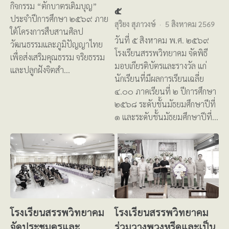
กิจกรรม “ตักบาตรเติมบุญ”
๕
ประจำปีการศึกษา ๒๕๖๙ ภาย
สุริยง สุภาวงษ์
5 สิงหาคม 2569
ใต้โครงการสืบสานศิลป
วันที่ ๕ สิงหาคม พ.ศ. ๒๕๖๙
วัฒนธรรมและภูมิปัญญาไทย
โรงเรียนสรรพวิทยาคม จัดพิธี
เพื่อส่งเสริมคุณธรรม จริยธรรม
มอบเกียรติบัตรและรางวัล แก่
และปลูกฝังจิตสำ…
นักเรียนที่มีผลการเรียนเฉลี่ย
๔.๐๐ ภาคเรียนที่ ๒ ปีการศึกษา
๒๕๖๘ ระดับชั้นมัธยมศึกษาปีที่
๑ และระดับชั้นมัธยมศึกษาปีที่…
โรงเรียนสรรพวิทยาคม
โรงเรียนสรรพวิทยาคม
จัดประชุมครูและ
ร่วมวางพวงหรีดและเป็น