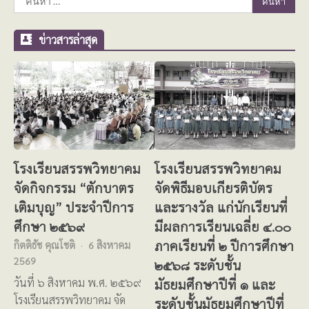
สำหรับ:
ข่าวสารล่าสุด
โรงเรียนสรรพวิทยาคม
โรงเรียนสรรพวิทยาคม
จัดกิจกรรม “ตักบาตร
จัดพิธีมอบเกียรติบัตร
เติมบุญ” ประจำปีการ
และรางวัล แก่นักเรียนที่
ศึกษา ๒๕๖๙
มีผลการเรียนเฉลี่ย ๔.๐๐
ภาคเรียนที่ ๒ ปีการศึกษา
กิตติธัช คุณโชติ
6 สิงหาคม
2569
๒๕๖๘ ระดับชั้น
มัธยมศึกษาปีที่ ๑ และ
วันที่ ๖ สิงหาคม พ.ศ. ๒๕๖๙
โรงเรียนสรรพวิทยาคม จัด
ระดับชั้นมัธยมศึกษาปีที่