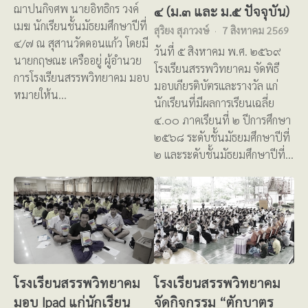
ฌาปนกิจศพ นายอิทธิกร วงค์
๔ (ม.๓ และ ม.๕ ปัจจุบัน)
เมฆ นักเรียนชั้นมัธยมศึกษาปีที่
สุริยง สุภาวงษ์
7 สิงหาคม 2569
๔/๗ ณ สุสานวัดดอนแก้ว โดยมี
วันที่ ๕ สิงหาคม พ.ศ. ๒๕๖๙
นายกฤษณะ เครืออยู่ ผู้อำนวย
โรงเรียนสรรพวิทยาคม จัดพิธี
การโรงเรียนสรรพวิทยาคม มอบ
มอบเกียรติบัตรและรางวัล แก่
หมายให้น…
นักเรียนที่มีผลการเรียนเฉลี่ย
๔.๐๐ ภาคเรียนที่ ๒ ปีการศึกษา
๒๕๖๘ ระดับชั้นมัธยมศึกษาปีที่
๒ และระดับชั้นมัธยมศึกษาปีที่…
โรงเรียนสรรพวิทยาคม
โรงเรียนสรรพวิทยาคม
มอบ Ipad แก่นักเรียน
จัดกิจกรรม “ตักบาตร