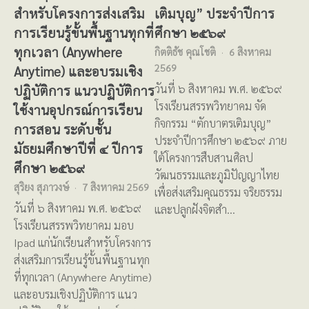
สำหรับโครงการส่งเสริม
เติมบุญ” ประจำปีการ
การเรียนรู้ขั้นพื้นฐานทุกที่
ศึกษา ๒๕๖๙
ทุกเวลา (Anywhere
กิตติธัช คุณโชติ
6 สิงหาคม
2569
Anytime) และอบรมเชิง
ปฏิบัติการ แนวปฏิบัติการ
วันที่ ๖ สิงหาคม พ.ศ. ๒๕๖๙
โรงเรียนสรรพวิทยาคม จัด
ใช้งานอุปกรณ์การเรียน
กิจกรรม “ตักบาตรเติมบุญ”
การสอน ระดับชั้น
ประจำปีการศึกษา ๒๕๖๙ ภาย
มัธยมศึกษาปีที่ ๔ ปีการ
ใต้โครงการสืบสานศิลป
ศึกษา ๒๕๖๙
วัฒนธรรมและภูมิปัญญาไทย
สุริยง สุภาวงษ์
7 สิงหาคม 2569
เพื่อส่งเสริมคุณธรรม จริยธรรม
วันที่ ๖ สิงหาคม พ.ศ. ๒๕๖๙
และปลูกฝังจิตสำ…
โรงเรียนสรรพวิทยาคม มอบ
Ipad แก่นักเรียนสำหรับโครงการ
ส่งเสริมการเรียนรู้ขั้นพื้นฐานทุก
ที่ทุกเวลา (Anywhere Anytime)
และอบรมเชิงปฏิบัติการ แนว