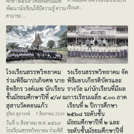
ศึกษา ๒๕๖๙ เพื่อส่งเสริมและ
เรียนส…
พัฒนานักเรียนให้มีความรู้ ความ
สามารถ …
โรงเรียนสรรพวิทยาคม
รงเรียนสรรพวิทยาคม จัด
ร่วมพิธีฌาปนกิจศพ นาย
พิธีมอบเกียรติบัตรและ
อิทธิกร วงค์เมฆ นักเรียน
รางวัล แก่นักเรียนที่มีผล
ชั้นมัธยมศึกษาปีที่ ๔/๗ ณ
การเรียนเฉลี่ย ๔.๐๐ ภาค
สุสานวัดดอนแก้ว
เรียนที่ ๒ ปีการศึกษา
๒๕๖๘ ระดับชั้น
สุริยง สุภาวงษ์
7 สิงหาคม 2569
มัธยมศึกษาปีที่ ๒ และ
วันที่ ๖ สิงหาคม พ.ศ. ๒๕๖๙
ระดับชั้นมัธยมศึกษาปีที่
โรงเรียนสรรพวิทยาคม ร่วมพิธี